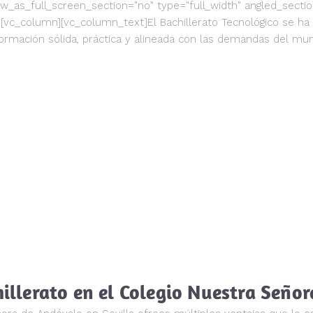
as_full_screen_section="no" type="full_width" angled_section=
[vc_column][vc_column_text]El Bachillerato Tecnológico se h
ormación sólida, práctica y alineada con las demandas del mun
hillerato en el Colegio Nuestra Seño