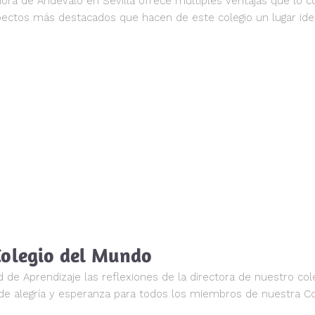
ñora de Andévalo en Sevilla ofrece múltiples ventajas que lo c
pectos más destacados que hacen de este colegio un lugar ideal
Colegio del Mundo
Aprendizaje las reflexiones de la directora de nuestro colegi
 de alegría y esperanza para todos los miembros de nuestra Co