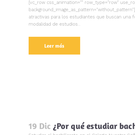
[vc_row css_animation="" row_type="row" use_row_
background_image_as_pattern="without_pattern"]
atractivas para los estudiantes que buscan una f
modalidad de estudios...
Leer más
19 Dic
¿Por qué estudiar bac