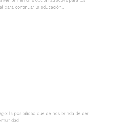
onvierten en una opción atractiva para los
 para continuar la educación...
o: la posibilidad que se nos brinda de ser
munidad...