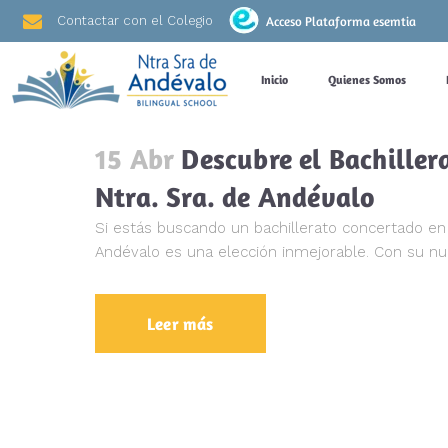
Contactar con el Colegio
Acceso Plataforma esemtia
Inicio
Quienes Somos
15 Abr
Descubre el Bachiller
Ntra. Sra. de Andévalo
Si estás buscando un bachillerato concertado en 
Andévalo es una elección inmejorable. Con su nue
Leer más