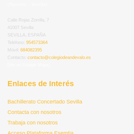
(Nervión – Sevilla)
Calle Rojas Zorrilla, 7
41007 Sevilla
SEVILLA, ESPAÑA
Teléfono:
954573364
Móvil:
684082395
Contacto:
contacto@colegiodeandevalo.es
[Ver en Google Maps]
Enlaces de Interés
Bachillerato Concertado Sevilla
Contacta con nosotros
Trabaja con nosotros
Acceso Plataforma Esemtia