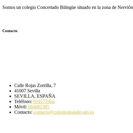
Somos un colegio Concertado Bilingüe situado en la zona de Nervión 
Contacto
Centro Concertado Bilingüe
Nuestra Señora de Andévalo
(Nervión – Sevilla)
Calle Rojas Zorrilla, 7
41007 Sevilla
SEVILLA, ESPAÑA
Teléfono:
954573364
Móvil:
684082395
Contacto:
contacto@colegiodeandevalo.es
[Ver en Google Maps]