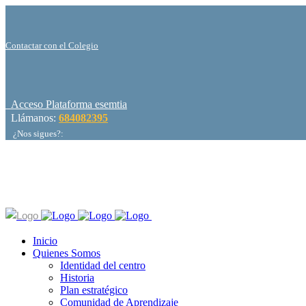
Contactar con el Colegio
Acceso Plataforma esemtia
Llámanos:
684082395
¿Nos sigues?:
Inicio
Quienes Somos
Identidad del centro
Historia
Plan estratégico
Comunidad de Aprendizaje