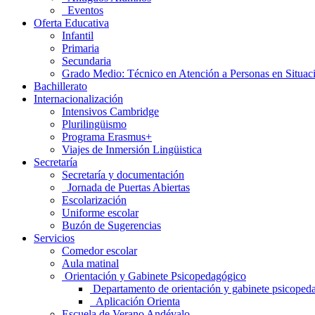
Eventos
Oferta Educativa
Infantil
Primaria
Secundaria
Grado Medio: Técnico en Atención a Personas en Situa
Bachillerato
Internacionalización
Intensivos Cambridge
Plurilingüismo
Programa Erasmus+
Viajes de Inmersión Lingüistica
Secretaría
Secretaría y documentación
Jornada de Puertas Abiertas
Escolarización
Uniforme escolar
Buzón de Sugerencias
Servicios
Comedor escolar
Aula matinal
Orientación y Gabinete Psicopedagógico
Departamento de orientación y gabinete psicoped
Aplicación Orienta
Escuela de Verano Andévalo