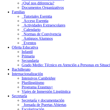
¿Qué nos diferencia?
Documentos Organizativos
Familias
Tutoriales Esemtia
Acceso Esemtia
Actividades Extraescolares
Calendario
Normas de Convivencia
Antiguos Alumnos
Eventos
Oferta Educativa
Infantil
Primaria
Secundaria
Grado Medio: Técnico en Atención a Personas en Situa
Bachillerato
Internacionalización
Intensivos Cambridge
Plurilingüismo
Programa Erasmus+
Viajes de Inmersión Lingüistica
Secretaría
Secretaría y documentación
Jornada de Puertas Abiertas
Escolarización