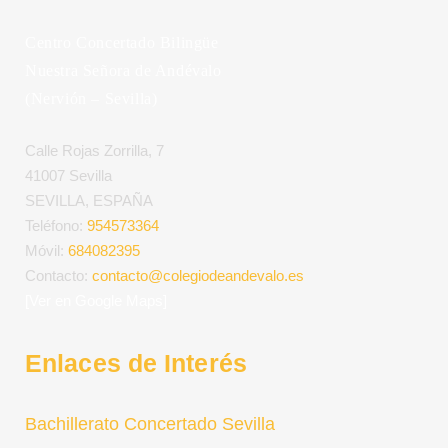
Centro Concertado Bilingüe
Nuestra Señora de Andévalo
(Nervión – Sevilla)
Calle Rojas Zorrilla, 7
41007 Sevilla
SEVILLA, ESPAÑA
Teléfono:
954573364
Móvil:
684082395
Contacto:
contacto@colegiodeandevalo.es
[Ver en Google Maps]
Enlaces de Interés
Bachillerato Concertado Sevilla