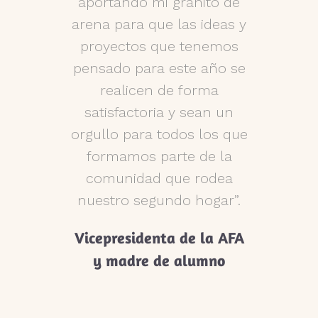
ible hacer
aportando mi granito de
da sen
to de todo
arena para que las ideas y
tiemp
r eso,
proyectos que tenemos
ayudar 
ción es
pensado para este año se
tanto, 
s pueden
realicen de forma
grande
 lo cual
satisfactoria y sean un
Secretar
aremos
orgullo para todos los que
la AF
scuchar
formamos parte de la
llas
comunidad que rodea
deas que
nuestro segundo hogar”.
ona que
Vicepresidenta de la AFA
 nuestra
y madre de alumno
 aportar.
queña, en
eños,