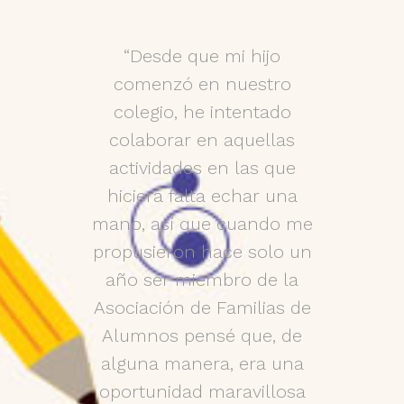
gio es
“Desde que mi hijo
Hace ya 
n familia,
comenzó en nuestro
hijo ent
ar, tanto
colegio, he intentado
de esta 
del centro
colaborar en aquellas
llamamo
orado, el
actividades en las que
ese mis
 realizan
hiciera falta echar una
ilusión 
nza de
mano, así que cuando me
de la f
 Pero sin
propusieron hace solo un
posible
o mejor de
año ser miembro de la
que 
os niños".
Asociación de Familias de
comenzar
y grandes
Alumnos pensé que, de
decidí
ue se
alguna manera, era una
asociaci
l día de
oportunidad maravillosa
AFA. En