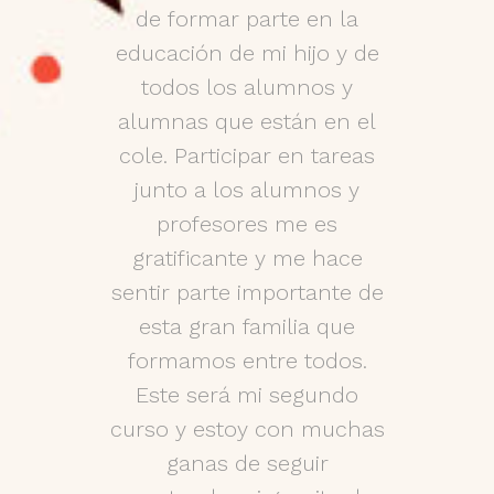
 futuro,
de formar parte en la
ratos 
rte como
educación de mi hijo y de
inol
 cosa que
todos los alumnos y
ocasion
ellos, da
alumnas que están en el
tan buen
para ellos
cole. Participar en tareas
últim
 Por otro
junto a los alumnos y
rápidam
to con las
profesores me es
alumno o
te hace
gratificante y me hace
se ace
hísimas
sentir parte importante de
abrazo, 
ntablar
esta gran familia que
“hola” o
. A veces
formamos entre todos.
cuando 
cas, es
Este será mi segundo
por lo
como en
curso y estoy con muchas
cari
stancia de
ganas de seguir
realment