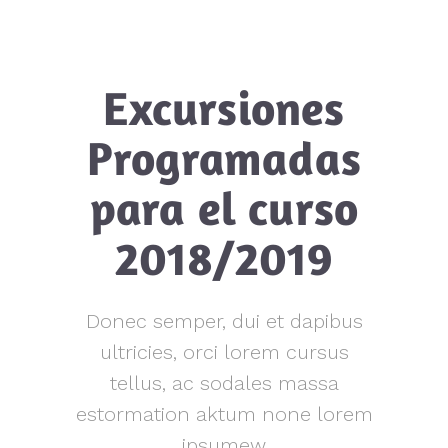
Excursiones
Programadas
para el curso
2018/2019
Donec semper, dui et dapibus
ultricies, orci lorem cursus
tellus, ac sodales massa
estormation aktum none lorem
ipsumew