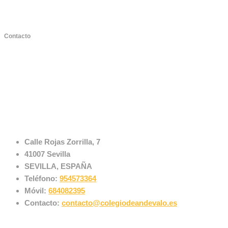
Contacto
Centro Concertado Bilingüe
Nuestra Señora de Andévalo
(Nervión – Sevilla)
Calle Rojas Zorrilla, 7
41007 Sevilla
SEVILLA, ESPAÑA
Teléfono:
954573364
Móvil:
684082395
Contacto:
contacto@colegiodeandevalo.es
[Ver en Google Maps]