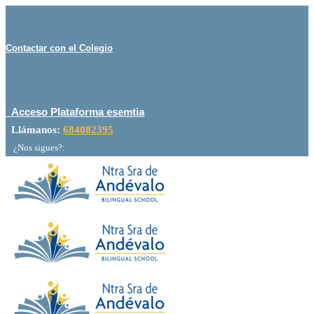
Contactar con el Colegio
Acceso Plataforma esemtia
Llámanos:
684082395
¿Nos sigues?: