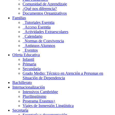
Comunidad de Aprendizaje
¿Qué nos diferencia?
Documentos Organizativos
Familias
Tutoriales Esemtia
Acceso Esemtia
Actividades Extraescolares
Calendario
Normas de Convivencia
Antiguos Alumnos
Eventos
Oferta Educativa
Infantil
Primaria
Secundaria
Grado Medio: Técnico en Atención a Personas en
Situación de Dependencia
Bachillerato
Internacionalización
Intensivos Cambridge
Plurilingüismo
Programa Erasmus+
Viajes de Inmersión Lingüistica
Secretaría
Secretaría y documentación