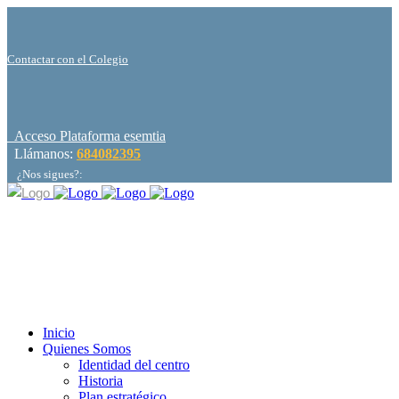
Contactar con el Colegio
Acceso Plataforma esemtia
Llámanos:
684082395
¿Nos sigues?:
Inicio
Quienes Somos
Identidad del centro
Historia
Plan estratégico