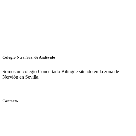
Colegio Ntra. Sra. de Andévalo
Somos un colegio Concertado Bilingüe situado en la zona de
Nervión en Sevilla.
Contacto
Centro Concertado Bilingüe
Nuestra Señora de Andévalo
(Nervión – Sevilla)